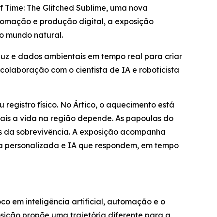
f Time: The Glitched Sublime
, uma nova
omação e produção digital, a exposição
o mundo natural.
luz e dados ambientais em tempo real para criar
olaboração com o cientista de IA e roboticista
registro físico. No Ártico, o aquecimento está
uais a vida na região depende. As papoulas do
es da sobrevivência. A exposição acompanha
ca personalizada e IA que respondem, em tempo
co em inteligência artificial, automação e o
sição propõe uma trajetória diferente para a