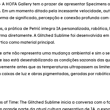
A HOFA Gallery tem o prazer de apresentar
Specimens o
. Em um momento ditado pela incessante velocidade, aut
forma de significado, percepção e conexão profunda com 
a prática de Petrić integra IA personalizada, robótica, 
ma diretamente. A Glitched Sublime foi desenvolvida em c
ico como material principal.
de arte não representa uma mudança ambiental e sim o seu 
 isso está desestabilizando as condições sazonais das q
evemente antes que as temperaturas ultrapassem os limit
m caixas de luz e obras pigmentadas, geradas por robóti
s of Time: The Glitched Sublime
inicia a conversa com o fo
 grande parte da atual cultura generativa de IA, a expo