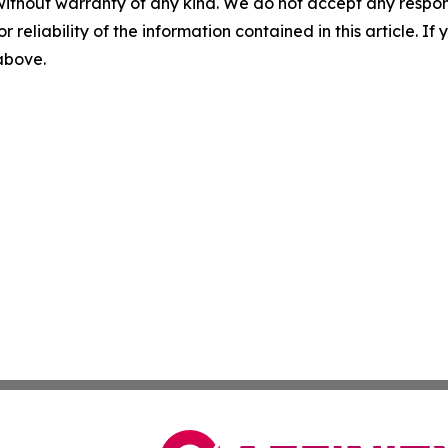
without warranty of any kind. We do not accept any responsib
r reliability of the information contained in this article. I
 above.