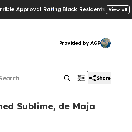
 Approval Rating
Black Residents Warned of Abus
View all
Provided by AGP
Share
hed Sublime, de Maja