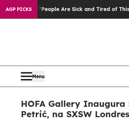
gan Win: “People Are Sick and Tired of This Polit
AGP PICKS
Menu
HOFA Gallery Inaugura 
Petrić, na SXSW Londre