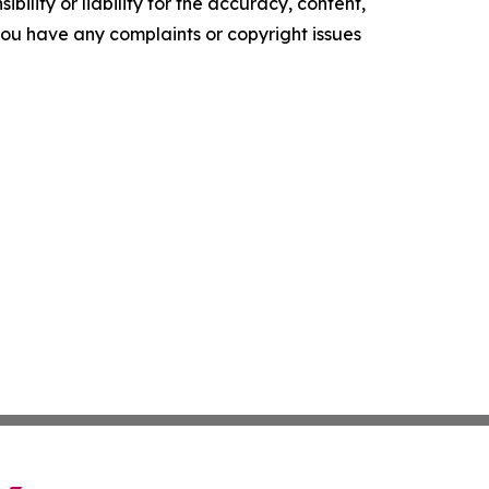
ility or liability for the accuracy, content,
f you have any complaints or copyright issues