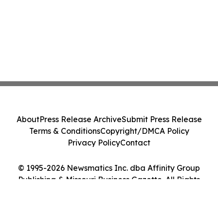
About
Press Release Archive
Submit Press Release
Terms & Conditions
Copyright/DMCA Policy
Privacy Policy
Contact
© 1995-2026 Newsmatics Inc. dba Affinity Group
Publishing & Missouri Business Gazette. All Rights
Reserved.
Cookie Settings / Your Privacy Choices