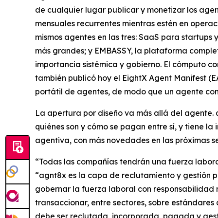
de cualquier lugar publicar y monetizar los age
mensuales recurrentes mientras estén en operaci
mismos agentes en las tres: SaaS para startup
más grandes; y EMBASSY, la plataforma completa 
importancia sistémica y gobierno. El cómputo co
también publicó hoy el EightX Agent Manifest (EA
portátil de agentes, de modo que un agente com
La apertura por diseño va más allá del agente.
quiénes son y cómo se pagan entre sí, y tiene la
agentiva, con más novedades en las próximas 
“Todas las compañías tendrán una fuerza laboral
“agnt8x es la capa de reclutamiento y gestión p
gobernar la fuerza laboral con responsabilidad r
transaccionar, entre sectores, sobre estándares 
debe ser reclutada, incorporada, pagada y gest