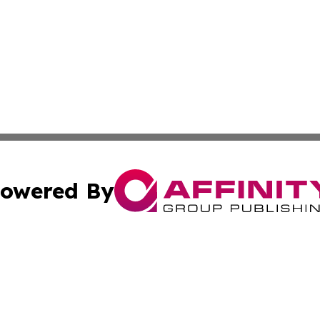
owered By
ubmit Press Release
Terms & Conditions
Copyright/DMCA
nc. dba Affinity Group Publishing & Missouri Business Gaze
Cookie Settings / Your Privacy Choices