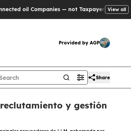
 oil Companies — not Taxpayers — the Chance to 
View all
Provided by AGP
Share
reclutamiento y gestión