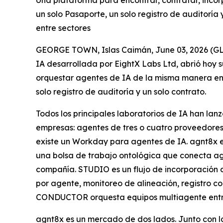
Una plataforma para encontrar, contratar, incor
un solo Pasaporte, un solo registro de auditoría
entre sectores
GEORGE TOWN, Islas Caimán, June 03, 2026 (
IA desarrollada por EightX Labs Ltd, abrió hoy s
orquestar agentes de IA de la misma manera en 
solo registro de auditoría y un solo contrato.
Todos los principales laboratorios de IA han la
empresas: agentes de tres o cuatro proveedores 
existe un Workday para agentes de IA. agnt8x es
una bolsa de trabajo ontológica que conecta ag
compañía. STUDIO es un flujo de incorporación d
por agente, monitoreo de alineación, registro 
CONDUCTOR orquesta equipos multiagente entre 
agnt8x es un mercado de dos lados. Junto con 