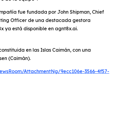
compañía fue fundada por John Shipman, Chief
rating Officer de una destacada gestora
x ya está disponible en agnt8x.ai.
onstituida en las Islas Caimán, con una
lsen (Caimán).
NewsRoom/AttachmentNg/9ecc106e-3566-4f57-