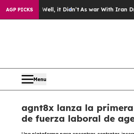
0%. Well, it Didn’t
As war With Iran Drove oil 
AGP PICKS
Menu
agnt8x lanza la primera
de fuerza laboral de ag