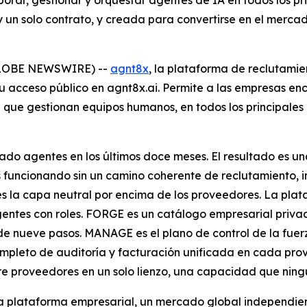
porar, gestionar y orquestar agentes de IA en todos los 
 y un solo contrato, y creada para convertirse en el merc
GLOBE NEWSWIRE) --
agnt8x
, la plataforma de reclutamie
u acceso público en agnt8x.ai. Permite a las empresas enco
que gestionan equipos humanos, en todos los principales
nzado agentes en los últimos doce meses. El resultado es 
funcionando sin un camino coherente de reclutamiento, inc
 la capa neutral por encima de los proveedores. La plata
entes con roles. FORGE es un catálogo empresarial privad
e nueve pasos. MANAGE es el plano de control de la fuerz
completo de auditoría y facturación unificada en cada pr
proveedores en un solo lienzo, una capacidad que ning
la plataforma empresarial, un mercado global independie