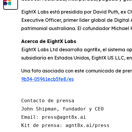
EightX Labs está presidida por David Puth, ex 
Executive Officer, primer líder global de Digit
patrimonial australiana. El cofundador Michael 
Acerca de EightX Labs
EightX Labs Ltd desarrolla agnt8x, el sistema o
subsidiaria en Estados Unidos, EightX US LLC, en
Una foto asociada con este comunicado de pren
9b34-05961ecb5fe8/es
Contacto de prensa

John Shipman, fundador y CEO

Email: press@agnt8x.ai

Kit de prensa: agnt8x.ai/press