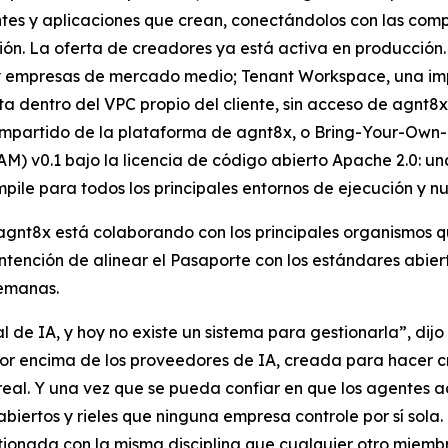
ntes y aplicaciones que crean, conectándolos con las com
ón. La oferta de creadores ya está activa en producción.
s y empresas de mercado medio; Tenant Workspace, una im
dentro del VPC propio del cliente, sin acceso de agnt8x a
mpartido de la plataforma de agnt8x, o Bring-Your-Own-Ke
M) v0.1 bajo la licencia de código abierto Apache 2.0: una
pile para todos los principales entornos de ejecución y 
 agnt8x está colaborando con los principales organismos
 intención de alinear el Pasaporte con los estándares abi
semanas.
 de IA, y hoy no existe un sistema para gestionarla”, di
or encima de los proveedores de IA, creada para hacer cr
eal. Y una vez que se pueda confiar en que los agentes act
abiertos y rieles que ninguna empresa controle por sí sol
ionada con la misma disciplina que cualquier otro miembr