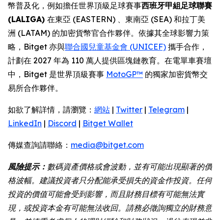
幣普及化，例如擔任世界頂級足球賽事
西班牙甲組足球聯賽
(LALIGA)
在東亞 (EASTERN) 、東南亞 (SEA) 和拉丁美
洲 (LATAM) 的加密貨幣官合作夥伴。依據其全球影響力策
略，Bitget 亦與
聯合國兒童基金會 (UNICEF)
攜手合作，
計劃在 2027 年為 110 萬人提供區塊鏈教育。在電單車賽壇
中，Bitget 是世界頂級賽事
MotoGP™
的獨家加密貨幣交
易所合作夥伴。
如欲了解詳情，請瀏覽：
網站
|
Twitter
|
Telegram
|
LinkedIn
|
Discord
|
Bitget Wallet
傳媒查詢請聯絡：
media@bitget.com
風險提示：
數碼資產價格或會波動，並有可能出現顯著的價
格波幅。建議投資者只分配能承受損失的資金作投資。任何
投資的價值可能會受到影響，而且財務目標有可能無法實
現，或投資本金有可能無法收回。請務必徵詢獨立的財務意