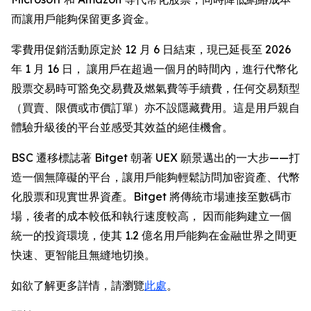
而讓用戶能夠保留更多資金。
零費用促銷活動原定於 12 月 6 日結束，現已延長至 2026
年 1 月 16 日， 讓用戶在超過一個月的時間內，進行代幣化
股票交易時可豁免交易費及燃氣費等手續費，任何交易類型
（買賣、限價或市價訂單）亦不設隱藏費用。這是用戶親自
體驗升級後的平台並感受其效益的絕佳機會。
BSC 遷移標誌著 Bitget 朝著 UEX 願景邁出的一大步——打
造一個無障礙的平台，讓用戶能夠輕鬆訪問加密資產、代幣
化股票和現實世界資產。Bitget 將傳統市場連接至數碼市
場，後者的成本較低和執行速度較高， 因而能夠建立一個
統一的投資環境，使其 1.2 億名用戶能夠在金融世界之間更
快速、更智能且無縫地切換。
如欲了解更多詳情，請瀏覽
此處
。