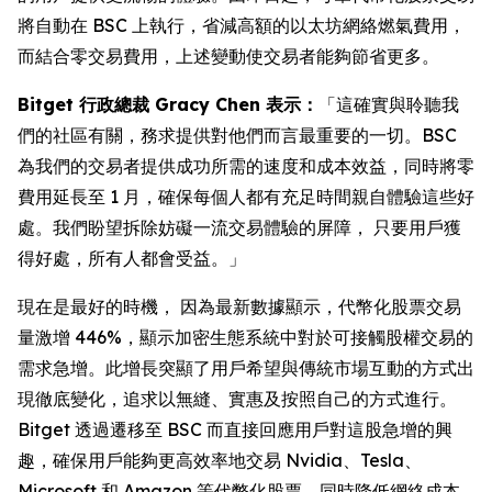
將自動在 BSC 上執行，省減高額的以太坊網絡燃氣費用，
而結合零交易費用，上述變動使交易者能夠節省更多。
Bitget 行政總裁 Gracy Chen 表示：
「這確實與聆聽我
們的社區有關，務求提供對他們而言最重要的一切。BSC
為我們的交易者提供成功所需的速度和成本效益，同時將零
費用延長至 1 月，確保每個人都有充足時間親自體驗這些好
處。我們盼望拆除妨礙一流交易體驗的屏障， 只要用戶獲
得好處，所有人都會受益。」
現在是最好的時機， 因為最新數據顯示，代幣化股票交易
量激增 446%，顯示加密生態系統中對於可接觸股權交易的
需求急增。此增長突顯了用戶希望與傳統市場互動的方式出
現徹底變化，追求以無縫、實惠及按照自己的方式進行。
Bitget 透過遷移至 BSC 而直接回應用戶對這股急增的興
趣，確保用戶能夠更高效率地交易 Nvidia、Tesla、
Microsoft 和 Amazon 等代幣化股票，同時降低網絡成本