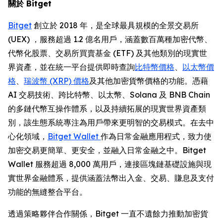
關於 Bitget
Bitget
創立於 2018 年，是全球最具規模的全景交易所
(UEX) ，服務超過 1.2 億名用戶，涵蓋數百萬種加密代幣、
代幣化股票、交易所買賣基金 (ETF) 及其他類別的現實世
界資產，並在統一平台提供即時查詢
比特幣價格
、
以太幣價
格
、
瑞波幣 (XRP) 價格
及其他加密貨幣價格的功能。憑藉
AI 交易技術、跨比特幣、以太幣、Solana 及 BNB Chain
的多鏈代幣互操作體系，以及持續拓展的現實世界資產類
別，該生態系統專注為用戶帶來更明智的交易模式。在去中
心化領域，
Bitget Wallet
作為日常金融應用程式，致力使
加密交易更簡單、更安全，並融入日常金融之中。Bitget
Wallet 服務超過 8,000 萬用戶，連接區塊鏈基礎設施與現
實世界金融體系，提供涵蓋法幣出入金、交易、賺息及支付
功能的無縫整合平台。
透過策略夥伴合作關係，Bitget 一直不遺餘力推動加密貨