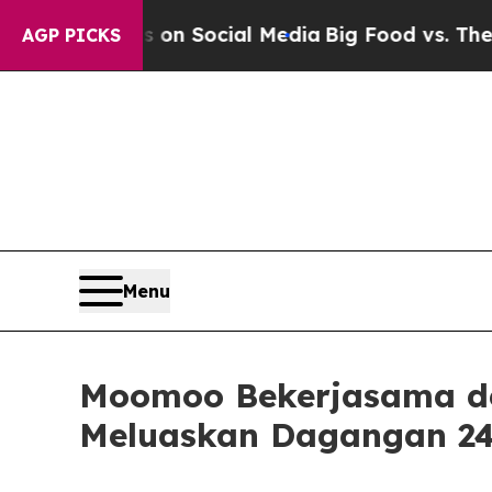
essages on Social Media
Big Food vs. The People. 
AGP PICKS
Menu
Moomoo Bekerjasama de
Meluaskan Dagangan 24