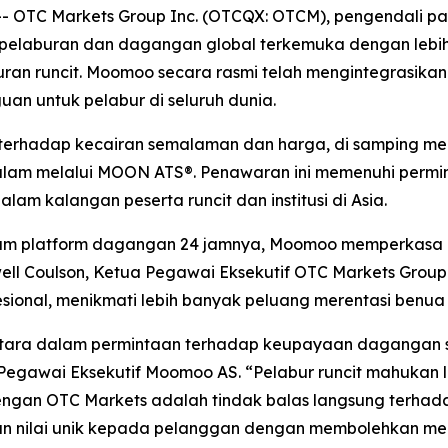
TC Markets Group Inc. (OTCQX: OTCM), pengendali pasara
elaburan dan dagangan global terkemuka dengan lebih 28
n runcit. Moomoo secara rasmi telah mengintegrasikan 
an untuk pelabur di seluruh dunia.
terhadap kecairan semalaman dan harga, di samping me
alam melalui MOON ATS®. Penawaran ini memenuhi permi
am kalangan peserta runcit dan institusi di Asia.
m platform dagangan 24 jamnya, Moomoo memperkasa le
ell Coulson, Ketua Pegawai Eksekutif OTC Markets Grou
sional, menikmati lebih banyak peluang merentasi benua
ketara dalam permintaan terhadap keupayaan dagangan
egawai Eksekutif Moomoo AS. “Pelabur runcit mahukan leb
dengan OTC Markets adalah tindak balas langsung terhad
 nilai unik kepada pelanggan dengan membolehkan mere