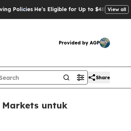
cies
He’s Eligible for Up to $480,000 After Bein
View all
Provided by AGP
Share
Markets untuk