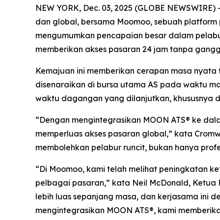
NEW YORK, Dec. 03, 2025 (GLOBE NEWSWIRE) -- O
dan global, bersama Moomoo, sebuah platform p
mengumumkan pencapaian besar dalam pelabura
memberikan akses pasaran 24 jam tanpa ganggu
Kemajuan ini memberikan cerapan masa nyata 
disenaraikan di bursa utama AS pada waktu m
waktu dagangan yang dilanjutkan, khususnya dal
“Dengan mengintegrasikan MOON ATS® ke dala
memperluas akses pasaran global,” kata Cromw
membolehkan pelabur runcit, bukan hanya profe
“Di Moomoo, kami telah melihat peningkatan 
pelbagai pasaran,” kata Neil McDonald, Ketua P
lebih luas sepanjang masa, dan kerjasama ini 
mengintegrasikan MOON ATS®, kami memberikan