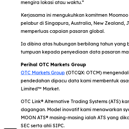
mengira lokasi atau waktu.”
Kerjasama ini mengukuhkan komitmen Moomoo un
pelabur di Singapura, Australia, New Zealand,
memperluas capaian pasaran global.
Ia dibina atas hubungan berbilang tahun yan
tumpuan kepada penyediaan data pasaran masa 
Perihal OTC Markets Group
OTC Markets Group
(OTCQX: OTCM) mengendalika
pendedahan dipacu data kami membentuk asas 
Limited™ Market.
OTC Link® Alternative Trading Systems (ATS) k
dagangan. Model inovatif kami menawarkan sya
MOON ATS® masing-masing ialah ATS yang dikaw
SEC serta ahli SIPC.