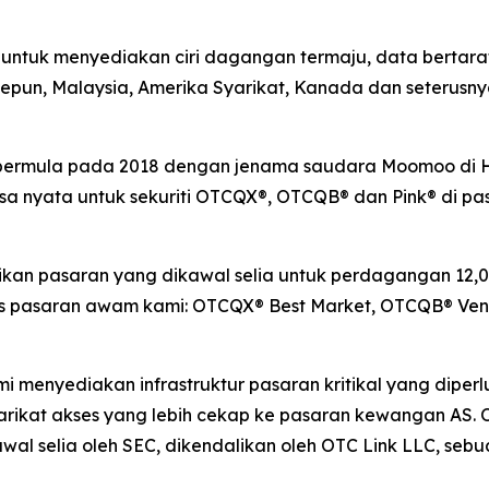
tuk menyediakan ciri dagangan termaju, data bertaraf 
 Jepun, Malaysia, Amerika Syarikat, Kanada dan seterus
g bermula pada 2018 dengan jenama saudara Moomoo di
nyata untuk sekuriti OTCQX®, OTCQB® dan Pink® di pasa
n pasaran yang dikawal selia untuk perdagangan 12,00
pasaran awam kami: OTCQX® Best Market, OTCQB® Ventu
ami menyediakan infrastruktur pasaran kritikal yang dip
rikat akses yang lebih cekap ke pasaran kewangan AS. 
al selia oleh SEC, dikendalikan oleh OTC Link LLC, seb