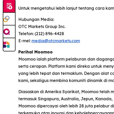
Untuk mengetahui lebih lanjut tentang cara ka
Hubungan Media:
OTC Markets Group Inc.
Telefon: (212) 896-4428
E-mel:
media@otcmarkets.com
Perihal Moomoo
Moomoo ialah platform pelaburan dan daganga
serta cerapan. Platform kami direka untuk me
yang lebih tepat dan termaklum. Dengan alat c
kami, sekaligus membina komuniti dinamik di m
Diasaskan di Amerika Syarikat, Moomoo telah 
termasuk Singapura, Australia, Jepun, Kanada,
Moomoo dipercayai oleh lebih 28 juta pelabur d
terkemuka atas inovasi dan kebolehpercayaann