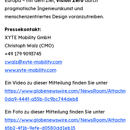
Europa – mit dem Ziel,
Vision Zero
durch
pragmatische Ingenieurskunst und
menschenzentriertes Design voranzutreiben.
Pressekontakt:
XYTE Mobility GmbH
Christoph Walz (CMO)
+49 179 9093745
cwalz@xyte-mobility.com
www.xyte-mobility.com
Ein Video zu dieser Mitteilung finden Sie unter
https://www.globenewswire.com/NewsRoom/Attachm
0da9-444f-a55b-0c9bc744deb8
Ein Foto zu dieser Mitteilung finden Sie unter
https://www.globenewswire.com/NewsRoom/Attachm
65b2-4f1b-9efe-d0580dd1eb15